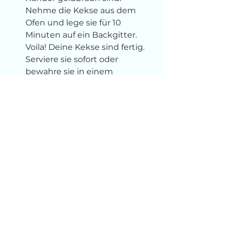
Nehme die Kekse aus dem 
Ofen und lege sie für 10 
Minuten auf ein Backgitter. 
Voila! Deine Kekse sind fertig. 
Serviere sie sofort oder 
bewahre sie in einem 
luftdichten Behälter bis zu 1 
Woche auf.
Füge am Ende ein weiteres Bild 
als Serviervorschlag hinzu. Lade 
deine Leserschaft ein, unten 
Kommentare zu hinterlassen und 
ihre eigenen Erfahrungen bei der 
Zubereitung des Rezepts zu 
teilen. Du kannst sogar 
Gastkommentare im Editor 
aktivieren, damit die Leute 
antworten können, ohne sich auf 